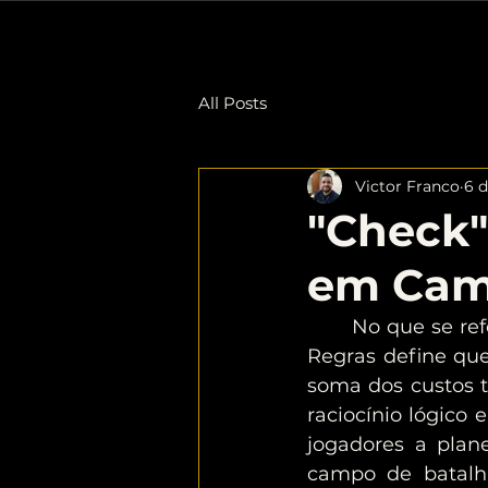
HOME
COMO JOGAR
All Posts
Victor Franco
6 d
"Check"
em Cam
	No que se re
Regras define qu
soma dos custos t
raciocínio lógico 
jogadores a plan
campo de batalha