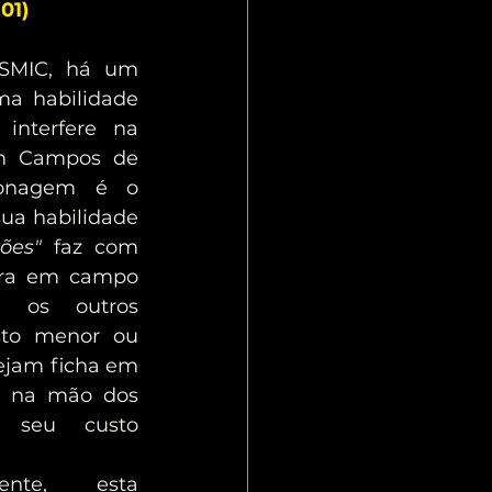
01)
 habilidade 
interfere na 
 Campos de 
sonagem é o 
Grão-Mestre (v.01) e sua habilidade 
ões"
 faz com 
tra em campo 
 os outros 
to menor ou 
ejam ficha em 
 na mão dos 
 seu custo 