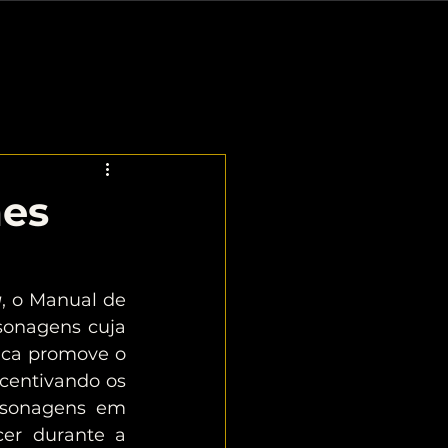
GAME
BLOG
ADQUIRIR
mes
a
, o Manual de 
onagens cuja 
ica promove o 
centivando os 
rsonagens em 
er durante a 