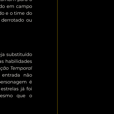
ado em campo 
do e o time do 
derrotado ou 
por outro personagem de menor custo (como ocorre pelo efeitos das habilidades 
ção Temporal
 entrada não 
ersonagem é 
strelas já foi 
mesmo que o 