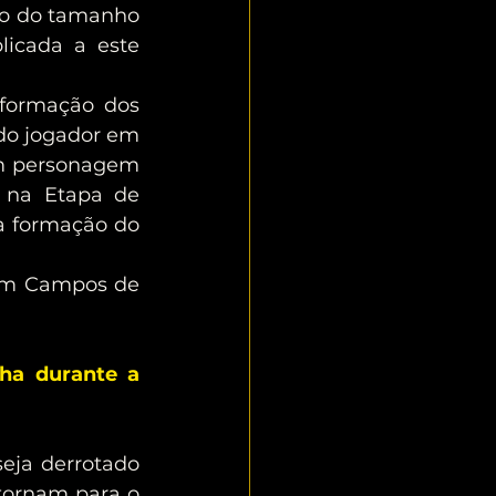
ão do tamanho 
icada a este 
formação dos 
do jogador em 
m personagem 
na Etapa de 
a formação do 
a durante a 
tornam para o 