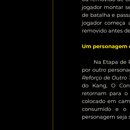
jogador montar 
de batalha e pass
jogador começa a
removido antes de
Um personagem é 
	Na Etapa de Preparação, caso o personagem de um jogador seja substituído 
Reforço de Outro
do Kang, O Conqu
retornam para o
colocado em camp
consumido e o 
personagem seja s