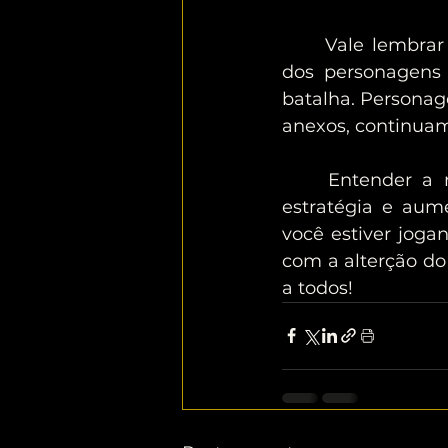
	Vale lembrar que a habilidade do Grão-Mestre (v.01) altera apenas o custo 
dos personagens
batalha. Personag
anexos, continuam
	Entender a regra do CHECK é fundamental para desenvolver uma boa 
estratégia e aume
você estiver joga
com a alterção do
a todos!