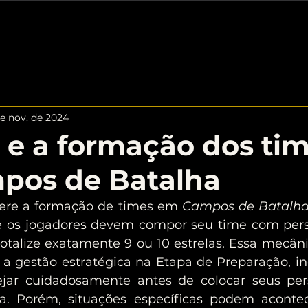
COLEÇÕES
DATABASE
TEAM BUILDER
META
e nov. de 2024
 e a formação dos ti
pos de Batalha
fere a formação de times em 
Campos de Batalh
e os jogadores devem compor seu time com pers
otalize exatamente 9 ou 10 estrelas. Essa mecân
e a gestão estratégica na Etapa de Preparação, in
ejar cuidadosamente antes de colocar seus pe
. Porém, situações específicas podem acontec