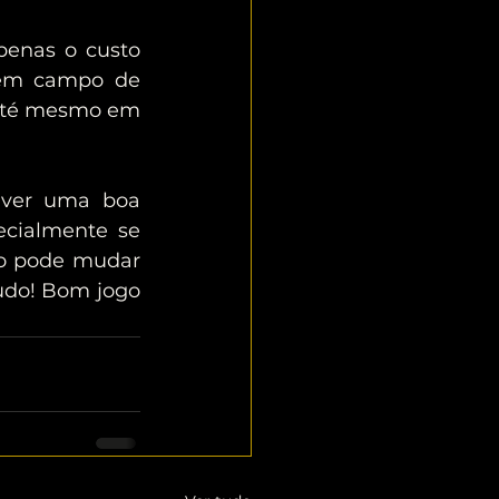
em campo de 
 até mesmo em 
ecialmente se 
do pode mudar 
udo! Bom jogo 