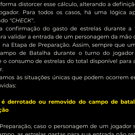
 forma distorcer esse cálculo, alterando a definiç
gador. Para todos os casos, há uma lógica apl
do 
"CHECK"
.
a confirmação do gasto de estrelas durante a 
para validar a entrada de um personagem da mão 
 na Etapa de Preparação. Assim, sempre que u
ampo de Batalha durante o turno do jogador 
e o consumo de estrelas do total disponível para 
r.
vidas:
 derrotado ou removido do campo de batalh
ção
mpo, as estrelas gastas para sua entrada não re