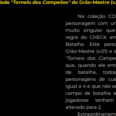
dade 
"Torneio dos Campeões"
 do Grão-Mestre (v.
	Na coleção COSMIC, há um 
personagem com uma
muito singular que 
regra do CHECK em
Batalha. Este per
"Torneio dos Campe
que, quando ele en
de batalha, todos
personagens de cus
igual a 4 e que não s
campo de batalha e
jogadores tenham
alterado para 2.
 Extraordinariamente, esta 