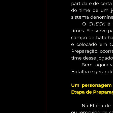
partida e de certa
do time de um jo
sistema denomina
	O 
CHECK
 é 
times. Ele serve 
campo de batalha
é colocado em C
Preparação, ocorr
time desse jogado
	Bem, agora vamos às situações únicas que podem ocorrem em Campos de 
Batalha e gerar dú
Um personagem é
Etapa de Prepara
	Na Etapa de Preparação, caso o personagem de um jogador seja derrotado 
ou removido de ca